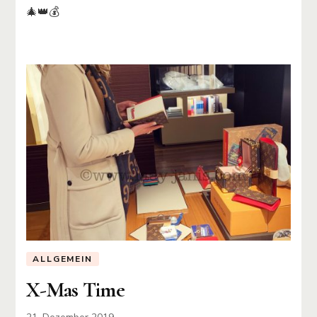
🎄👑💰
ALLGEMEIN
X-Mas Time