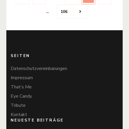
Page
…
106
SEITEN
Datenschutzvereinbarungen
Impressum
That’s Me
Eye Candy
Tribute
Kontakt
NEUESTE BEITRÄGE