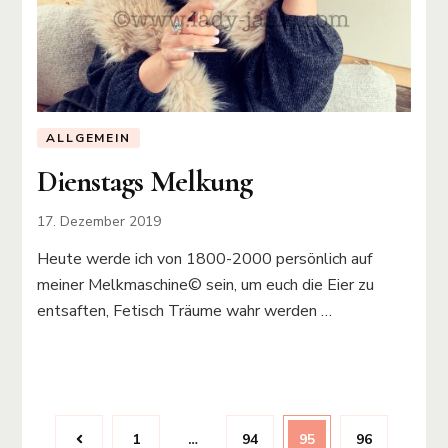
ALLGEMEIN
Dienstags Melkung
17. Dezember 2019
Heute werde ich von 1800-2000 persönlich auf
meiner Melkmaschine©️ sein, um euch die Eier zu
entsaften, Fetisch Träume wahr werden …
Beitragsnavigation
Page
Page
Page
Page
1
…
94
95
96