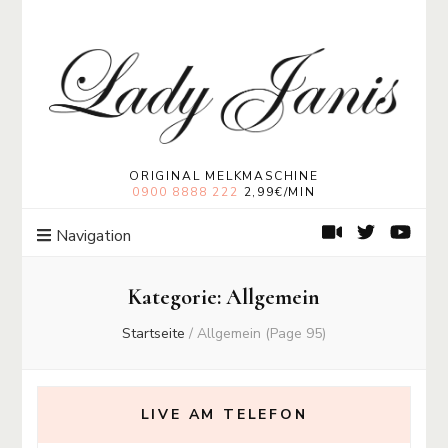
Lady Janis
Moneymistress Lady Janis | Geldherrin
ORIGINAL MELKMASCHINE
0900 8888 222
2,99€/MIN
Navigation
Kategorie:
Allgemein
Startseite
/
Allgemein
(Page 95)
LIVE AM TELEFON