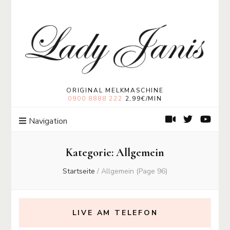
Lady Janis
Moneymistress Lady Janis | Geldherrin
ORIGINAL MELKMASCHINE
0900 8888 222
2,99€/MIN
Navigation
Kategorie:
Allgemein
Startseite
/
Allgemein
(Page 96)
LIVE AM TELEFON