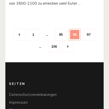
von 1800-2100 zu erreichen sein! Euter …
Beitragsnavigation
Page
Page
Page
Page
1
…
95
96
97
Page
…
106
SEITEN
Datenschutzvereinbarungen
Impressum