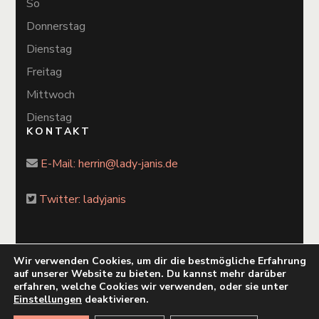
So
Donnerstag
Dienstag
Freitag
Mittwoch
Dienstag
KONTAKT
E-Mail:
herrin@lady-janis.de
Twitter: ladyjanis
Wir verwenden Cookies, um dir die bestmögliche Erfahrung
auf unserer Website zu bieten. Du kannst mehr darüber
2026 Copyright
Lady Janis
.
Blossom Chic
by Blossom
erfahren, welche Cookies wir verwenden, oder sie unter
Themes. Powered by
WordPress
.
Einstellungen
deaktivieren.
Datenschutzvereinbarungen