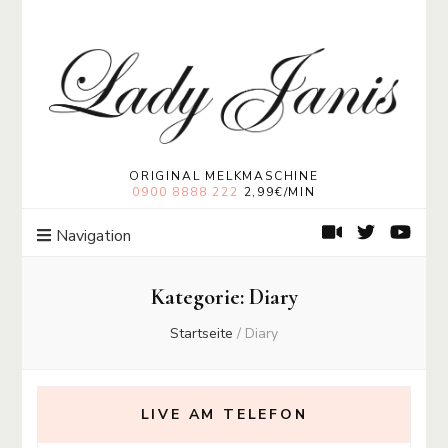
Lady Janis
Moneymistress Lady Janis | Geldherrin
ORIGINAL MELKMASCHINE
0900 8888 222
2,99€/MIN
Navigation
Kategorie:
Diary
Startseite
/
Diary
LIVE AM TELEFON