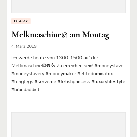
DIARY
Melkmaschine©️ am Montag
4. März 2019
Ich werde heute von 1300-1500 auf der
Melkmaschine©️☎️💦 Zu erreichen sein! #moneyslave
#moneyslavery #moneymaker #elitedominatrix
#longlegs #serveme #fetishprincess #luxurylifestyle
#brandaddict …