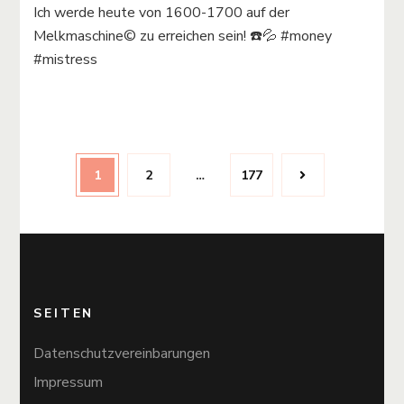
Ich werde heute von 1600-1700 auf der
Melkmaschine©️ zu erreichen sein! ☎️💦 #money
#mistress
Beitragsnavigation
Page
Page
Page
1
2
…
177
SEITEN
Datenschutzvereinbarungen
Impressum