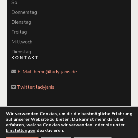
So
Donnerstag
Dienstag
Freitag
Mittwoch
Dienstag
KONTAKT
E-Mail:
herrin@lady-janis.de
Twitter: ladyjanis
Wir verwenden Cookies, um dir die bestmögliche Erfahrung
auf unserer Website zu bieten. Du kannst mehr darüber
2026 Copyright
Lady Janis
.
Blossom Chic
by Blossom
erfahren, welche Cookies wir verwenden, oder sie unter
Themes. Powered by
WordPress
.
Einstellungen
deaktivieren.
Datenschutzvereinbarungen