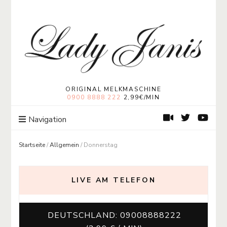
Lady Janis
Moneymistress Lady Janis | Geldherrin
ORIGINAL MELKMASCHINE
0900 8888 222
2,99€/MIN
Navigation
Startseite
/
Allgemein
/
Donnerstag
LIVE AM TELEFON
DEUTSCHLAND: 09008888222