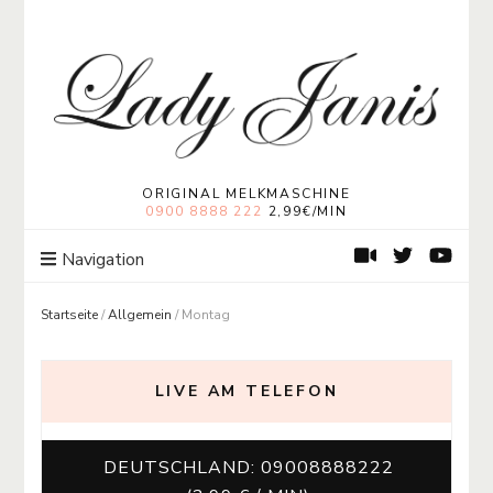
Lady Janis
Moneymistress Lady Janis | Geldherrin
ORIGINAL MELKMASCHINE
0900 8888 222
2,99€/MIN
Navigation
Startseite
/
Allgemein
/
Montag
LIVE AM TELEFON
DEUTSCHLAND: 09008888222