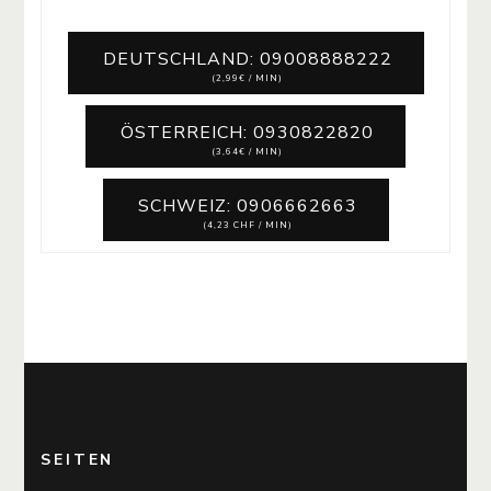
DEUTSCHLAND: 09008888222
(2,99€ / MIN)
ÖSTERREICH: 0930822820
(3,64€ / MIN)
SCHWEIZ: 0906662663
(4,23 CHF / MIN)
SEITEN