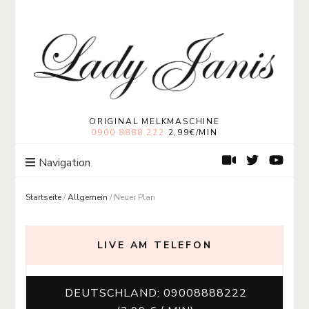
Lady Janis
Moneymistress Lady Janis | Geldherrin
ORIGINAL MELKMASCHINE
0900 8888 222
2,99€/MIN
Navigation
Startseite
/
Allgemein
/
Neuer Plan
LIVE AM TELEFON
DEUTSCHLAND: 09008888222