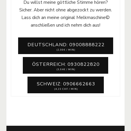
Du willst meine göttliche Stimme hören?
Sicher. Aber nicht ohne abgezockt zu werden.
Lass dich an meine original Melkmaschine©
anschließen und ich nehm dich aus!
DEUTSCHLAND: 09008888222
(2,99€ / MIN)
ÖSTERREICH: 0930822820
(3,64€ / MIN)
SCHWEIZ: 0906662663
(4,23 CHF / MIN)