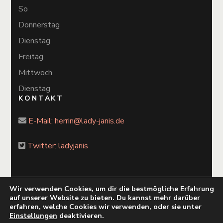
So
Donnerstag
Dienstag
Freitag
Mittwoch
Dienstag
KONTAKT
E-Mail:
herrin@lady-janis.de
Twitter: ladyjanis
Wir verwenden Cookies, um dir die bestmögliche Erfahrung
auf unserer Website zu bieten. Du kannst mehr darüber
2026 Copyright
Lady Janis
.
Blossom Chic
by Blossom
erfahren, welche Cookies wir verwenden, oder sie unter
Themes. Powered by
WordPress
.
Einstellungen
deaktivieren.
Datenschutzvereinbarungen