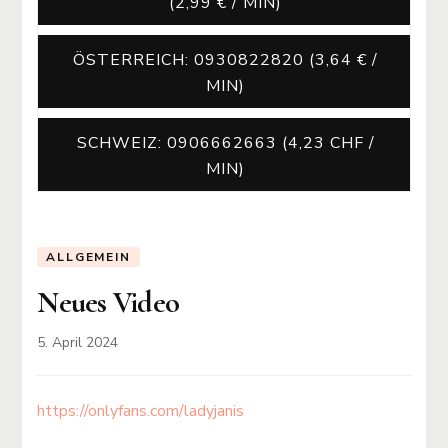
(2,99 € / MIN)
ÖSTERREICH: 0930822820 (3,64 € /
MIN)
SCHWEIZ: 0906662663 (4,23 CHF /
MIN)
ALLGEMEIN
Neues Video
5. April 2024
https://onlyfans.com/ladyjanis