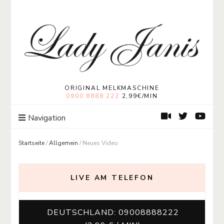
Lady Janis
Moneymistress Lady Janis | Geldherrin
ORIGINAL MELKMASCHINE
0900 8888 222
2,99€/MIN
Navigation
Startseite
/
Allgemein
/
Neues Video
LIVE AM TELEFON
DEUTSCHLAND: 09008888222